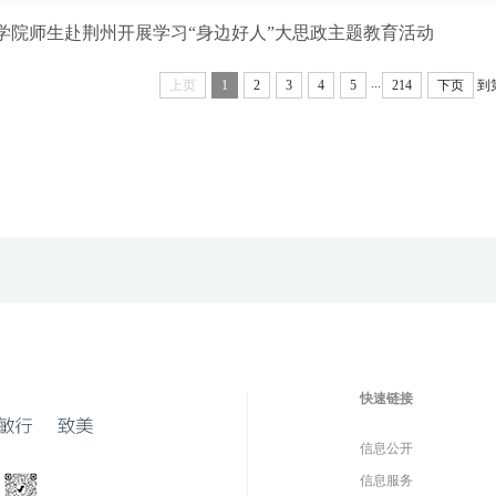
学院师生赴荆州开展学习“身边好人”大思政主题教育活动
...
上页
1
2
3
4
5
214
下页
到
快速链接
信息公开
信息服务