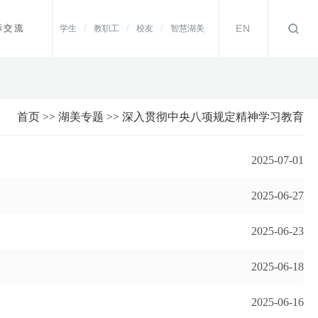
/
/
/
EN
际交流
学生
教职工
校友
智慧湖美
首页
>>
湖美专题
>>
深入贯彻中央八项规定精神学习教育
2025-07-01
2025-06-27
2025-06-23
2025-06-18
2025-06-16