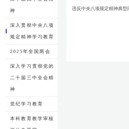
违反中央八项规定精神典型
神
深入贯彻中央八项
规定精神学习教育
2025年全国两会
深入学习贯彻党的
二十届三中全会精
神
党纪学习教育
本科教育教学审核