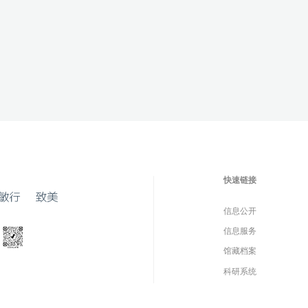
快速链接
信息公开
信息服务
馆藏档案
科研系统