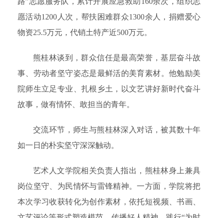
路”志愿服务队，累计开展应急救助160余次，组织志
愿活动1200人次，帮扶困难群众1300余人，捐赠爱心
物资25.5万元，代销土特产近500万元。
熊桂林谈到，群众信任是最高荣誉，基层奋斗故
事、劳动者坚守姿态是最鲜活的美育素材。他勉励美
院师生立足专业、扎根乡土，以文艺讲好新时代奋斗
故事，做有情怀、敢担当的青年。
交流环节，师生与熊桂林深入对话，被其数十年
如一日的朴实坚守深深触动。
艺术人文学院相关负责人指出，熊桂林身上兼具
岗位坚守、为民情怀与雷锋精神。一方面，学院将把
本次学习收获转化为创作素材，依托短视频、书画、
文艺评论等形式塑造模范、传播好人精神，践行“为时