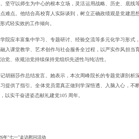
命。坚守以师生为中心的根本立场，灵活运用战略、历史、底线
堵点难点。他结合高校育人实际谈到，树立正确政绩观是党建思
形式轻实效的工作倾向。
级学院应丰富集中学习、专题研讨、经验交流等多元化学习形式
论融入课堂教学、艺术创作与社会服务全过程，以严实作风担当
治党、依规治党持续保持党组织先进性与纯洁性。
书记胡丽莎作总结发言。她表示，本次周峰院长的专题党课剖析
学习提供了指引。全体党员需真正做到学深悟透、入脑入心，不
，以实干奋进姿态献礼建党105 周年。
26年“七一”走访慰问活动