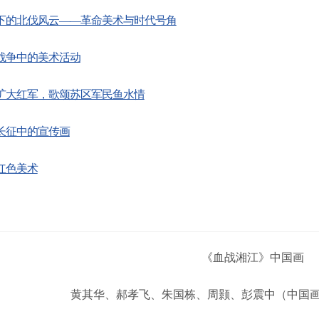
下的北伐风云——革命美术与时代号角
战争中的美术活动
扩大红军，歌颂苏区军民鱼水情
长征中的宣传画
红色美术
《血战湘江》中国画
黄其华、郝孝飞、朱国栋、周颢、彭震中（中国