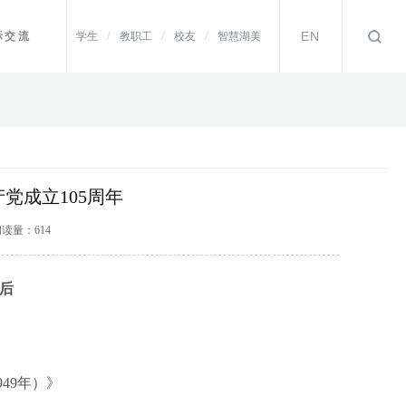
/
/
/
EN
际交流
学生
教职工
校友
智慧湖美
党成立105周年
 阅读量：
614
 后
949年）》