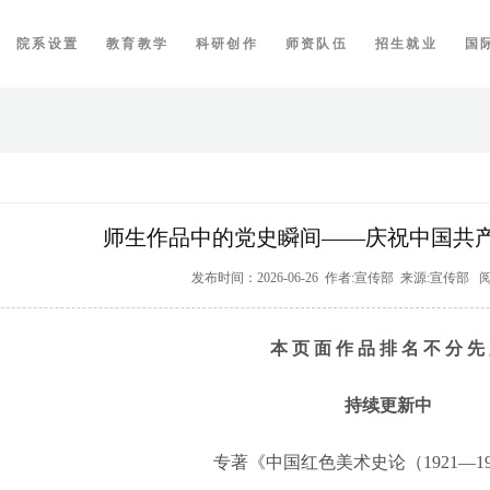
院系设置
教育教学
科研创作
师资队伍
招生就业
国
师生作品中的党史瞬间——庆祝中国共产
发布时间：2026-06-26 作者:宣传部 来源:宣传部
本 页 面 作 品 排 名 不 分 先
持续更新中
专著《中国红色美术史论（1921—1